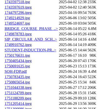
1743597518.jpg
2025-04-02 12:38
233K
1743597619.jpeg
2025-04-02 12:40
563K
1744797296.jpeg
2025-04-16 09:54
763K
1749214929.jpg
2025-06-06 13:02
505K
1749524697.jpg
2025-06-10 03:04
505K
BRIDGE_COURSE_PHASE_..>
2025-06-14 05:22
6.8M
1749878783.jpeg
2025-06-14 05:26
418K
SIP_CIRCULAR_AND_SCH..>
2025-06-14 14:16
4.6M
1749910762.jpeg
2025-06-14 14:19
409K
STUDENT-INDUCTION-PR..>
2025-06-15 14:44
562K
1750176631.jpg
2025-06-17 16:10
98K
1750405434.jpeg
2025-06-20 07:43
170K
1750691635.jpg
2025-06-23 15:13
173K
SOH-FDP.pdf
2025-06-24 16:39
4.4M
1750783435.jpg
2025-06-24 16:43
522K
1750865654.jpg
2025-06-25 15:34
84K
1751044338.jpeg
2025-06-27 17:12
206K
1751124709.jpeg
2025-06-28 15:31
154K
1751188209.jpeg
2025-06-29 09:10
128K
1751205414.jpeg
2025-06-29 13:56
369K
1751300986.jpeg
2025-06-30 16:29
311K