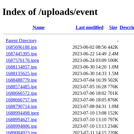
Index of /uploads/event
Name
Last modified
Size
Descri
Parent Directory
-
1685696188.jpg
2023-06-02 08:56
442K
1687445395.jpg
2023-06-22 14:49
2.4M
1687576176.jpeg
2023-06-24 03:09
100K
1688134857.jpg
2023-06-30 14:20
1.0M
1688135625.jpg
2023-06-30 14:33
1.5M
1688488779.jpg
2023-07-04 16:39
502K
1688574485.jpg
2023-07-05 16:28
776K
1688666572.jpg
2023-07-06 18:02
701K
1688666757.jpg
2023-07-06 18:05
876K
1688790714.jpg
2023-07-08 04:31
1.0M
1688994498.jpeg
2023-07-10 13:08
152K
1688994627.jpg
2023-07-10 13:10
797K
1688994806.jpg
2023-07-10 13:13
234K
1689084923.jpg
2023-07-11 14:15
220K